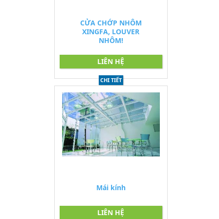
CỬA CHỚP NHÔM
XINGFA, LOUVER
NHÔM!
LIÊN HỆ
CHI TIẾT
Mái kính
LIÊN HỆ