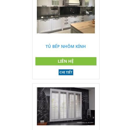
TỦ BẾP NHÔM KÍNH
LIÊN HỆ
CHI TIẾT