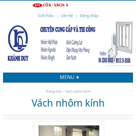
CỬA - VÁCH- MÁI- LAN CAN- CẦU THANG- TỦ THUỐC-
Giới thiệu
Liên hệ
Đăng nhập
MENU
»
Trang chủ
Vách nhôm kính
Vách nhôm kính