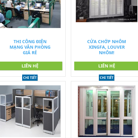
THI CÔNG ĐIỆN
CỬA CHỚP NHÔM
MẠNG VĂN PHÒNG
XINGFA, LOUVER
GIÁ RẺ
NHÔM!
LIÊN HỆ
LIÊN HỆ
CHI TIẾT
CHI TIẾT