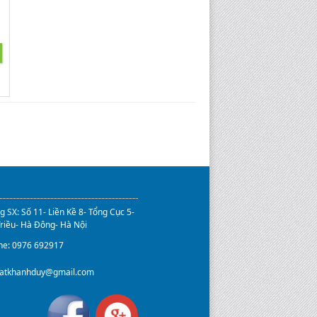
 SX: Số 11- Liền Kề 8- Tổng Cục 5-
Triều- Hà Đông- Hà Nội
ine: 0976 692917
hatkhanhduy@gmail.com