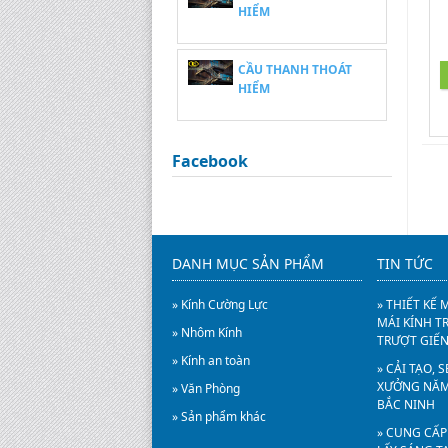
HIỂM
CẦU THANH THOÁT
HIỂM
Facebook
DANH MỤC SẢN PHẨM
TIN TỨC
» Kính Cường Lực
» THIẾT KẾ 
MÁI KÍNH T
» Nhôm Kính
TRƯỢT GIẾN
» Kính an toàn
» CẢI TẠO,
XƯỞNG NĂM 
» Văn Phòng
BẮC NINH
» Sản phẩm khác
» CUNG CẤP