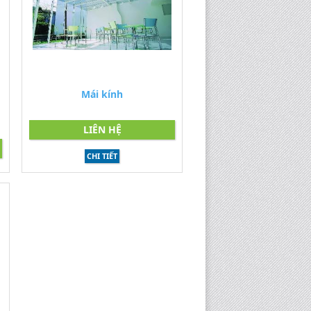
Mái kính
LIÊN HỆ
CHI TIẾT