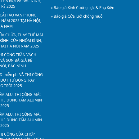
I HÀ NỘI VÀ BẮC NINH,
 RẺ 2025
» Báo giá Kính Cường Lực & Phụ Kiện
 CẢI TẠO VĂN PHÒNG,
» Báo giá Cửa lưới chống muỗi
NĂM 2025 TẠI HÀ NỘI,
HÀ NAM
SỬA CHỮA, THAY THẾ MÁI
 KÍNH, CỬA NHÔM KÍNH,
 TẠI HÀ NỘI NĂM 2025
THI CÔNG TRẦN VÁCH
VÀ SƠN BẢ GIÁ RẺ
 NỘI, BẮC NINH
3D miễn phí VÀ THI CÔNG
RƯỢT TỰ ĐỘNG, RAY
G TRỜI 2025
TẤM ALU, THI CÔNG MÁI
 CHE DÙNG TẤM ALUMIN
 2025
TẤM ALU, THI CÔNG MÁI
 CHE DÙNG TẤM ALUMIN
 2025
THI CÔNG CỬA CHỚP