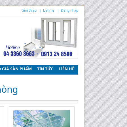
ne: 0976 692917 (Mr Khải)
Giới thiệu
Liên hệ
Đăng nhập
 GIÁ SẢN PHẨM
TIN TỨC
LIÊN HỆ
hòng