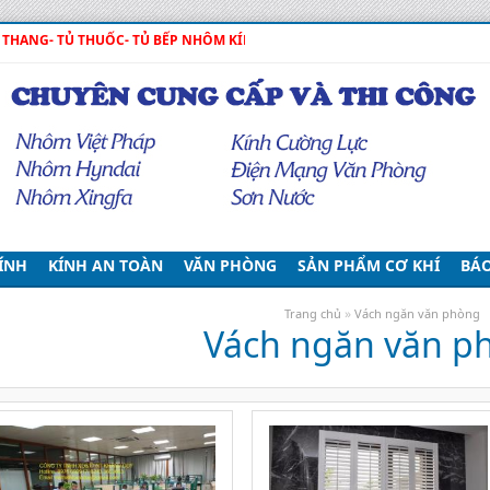
THANG- TỦ THUỐC- TỦ BẾP NHÔM KÍNH! MÁI ALU, MÁI NHỰA!
Hotli
ÍNH
KÍNH AN TOÀN
VĂN PHÒNG
SẢN PHẨM CƠ KHÍ
BÁO
»
Trang chủ
Vách ngăn văn phòng
Vách ngăn văn p