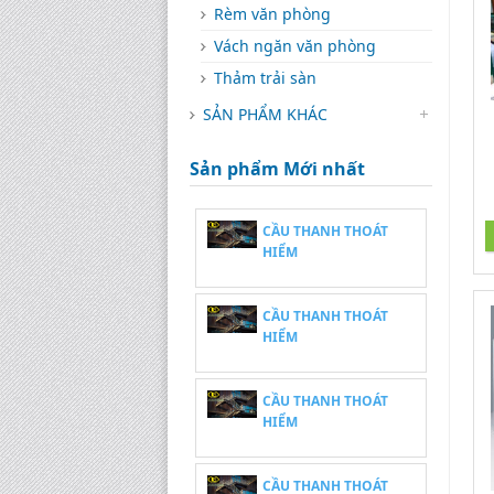
Rèm văn phòng
Vách ngăn văn phòng
Thảm trải sàn
SẢN PHẨM KHÁC
Sản phẩm Mới nhất
CẦU THANH THOÁT
HIỂM
CẦU THANH THOÁT
HIỂM
CẦU THANH THOÁT
HIỂM
CẦU THANH THOÁT