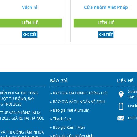
Vách nỉ
Cửa nhôm Việt Pháp
LIÊN HỆ
LIÊN HỆ
CHI TIẾT
CHI TIẾT
BÁO GIÁ
LIÊN HỆ
Xưởng
MIỄN PHÍ VÀ THI CÔNG
» BÁO GIÁ MÁI KÍNH CƯỜNG LỰC
Tân 
RƯỢT TỰ ĐỘNG, RAY
» BÁO GIÁ VÁCH NGĂN VỆ SINH
G TRỜI 2025
Hotl
» Báo giá mái Alumium
 SETUP VĂN PHÒNG, NHÀ
noit
2025 GIÁ RẺ TẠI HÀ NỘI,
» Thạch Cao
» Báo giá Rèm - Màn
 VÀ THI CÔNG TẤM NHỰA
» Báo giá Cửa Nhôm Kính