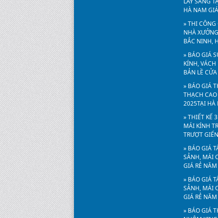
LẤY SÁNG TẠ
HÀ NAM GIÁ
» THI CÔNG
NHÀ XƯỞNG 
BẮC NINH, 
» BÁO GIÁ 
KÍNH, VÁCH
BẢN LỀ CỬA
» BÁO GIÁ 
THẠCH CAO 
2025TẠI HÀ
» THIẾT KẾ 
MÁI KÍNH T
TRƯỢT GIẾN
» BÁO GIÁ 
SẢNH, MÁI
GIÁ RẺ NĂM
» BÁO GIÁ 
SẢNH, MÁI
GIÁ RẺ NĂM
» BÁO GIÁ 