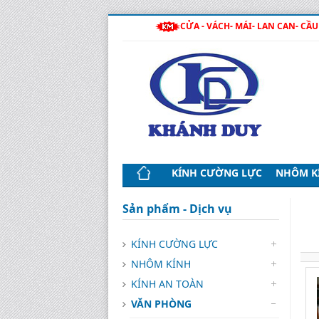
CỬA - VÁCH- MÁI- LAN CAN- CẦU 
KÍNH CƯỜNG LỰC
NHÔM K
Sản phẩm - Dịch vụ
KÍNH CƯỜNG LỰC
NHÔM KÍNH
KÍNH AN TOÀN
VĂN PHÒNG