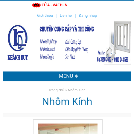
CỬA - VÁCH- MÁI- LAN CAN- CẦU THANG- TỦ THUỐC-
Giới thiệu
Liên hệ
Đăng nhập
MENU
»
Trang chủ
Nhôm Kính
Nhôm Kính