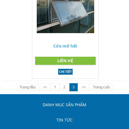
Cửa mở hất
LIÊN HỆ
CHI TIẾT
Trang đầu
<<
1
2
3
>>
Trang cuối
DANH MỤC SẢN PHẨM
TIN TỨC